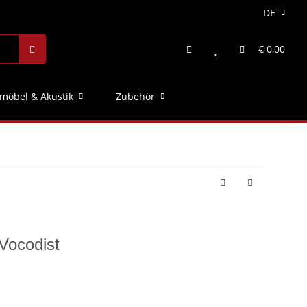
DE
€ 0,00
möbel & Akustik
Zubehör
Vocodist