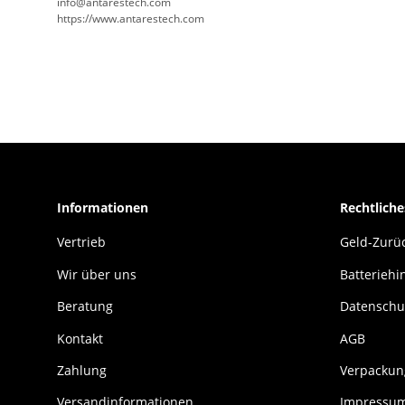
info@antarestech.com
https://www.antarestech.com
Informationen
Rechtliche
Vertrieb
Geld-Zurüc
Wir über uns
Batteriehi
Beratung
Datenschu
Kontakt
AGB
Zahlung
Verpackun
Versandinformationen
Impressu