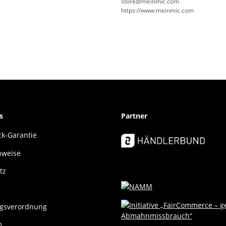
store@meinmic.com
https://www.meinmic.com
s
Partner
k-Garantie
nweise
tz
gsverordnung
m