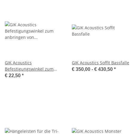
GIK Acoustics
GIK Acoustics Soffit Bassfalle
Befestigungswinkel zum
€ 350,00 -
€ 430,50
*
anbringen von
€ 22,50
*
Akustikmodulen als Cloud