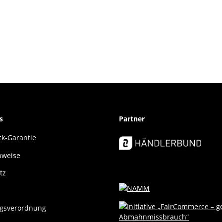
s
Partner
k-Garantie
nweise
tz
gsverordnung