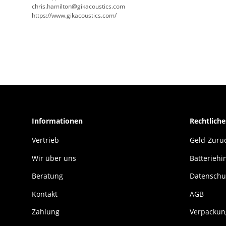
chris.hamilton@gikacoustics.com
https://www.gikacoustics.com/
Informationen
Rechtliche
Vertrieb
Geld-Zurüc
Wir über uns
Batteriehi
Beratung
Datenschu
Kontakt
AGB
Zahlung
Verpackun