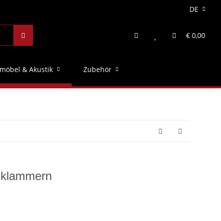
DE
€ 0,00
möbel & Akustik
Zubehör
teklammern