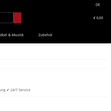
DE
€ 0,00
öbel & Akustik
Zubehör
ung ✔ 24/7 Service