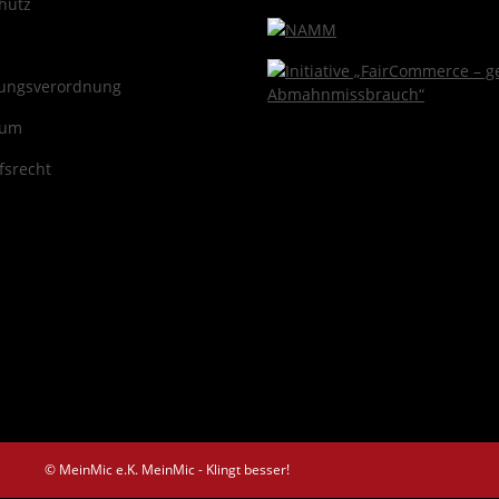
hutz
ungsverordnung
sum
fsrecht
© MeinMic e.K.
MeinMic - Klingt besser!