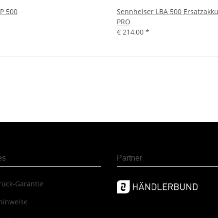
P 500
Sennheiser LBA 500 Ersatzakku
PRO
€ 214,00
*
es
Partner
rück-Garantie
hinweise