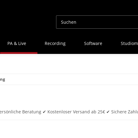
PA & Live
Recording
Software
Studiom
ing
ersönliche Beratung ✔ Kostenloser Versand ab 25€ ✔ Sichere Zahl