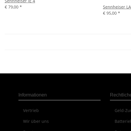
Sennheiser IE 4
€ 79,00
*
Sennheiser LA
€ 95,00
*
Informationen
Rechtlich
Vertrieb
Geld-Zu
Wir über uns
Batterie