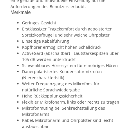
eine genaue und individuelle Einstellung auf die
Anforderungen des Benutzers erlaubt.
Merkmale
Geringes Gewicht
Erstklassiger Tragekomfort durch gepolsterten
Spreizkopfbügel und sehr weiche Ohrpolster
Einseitige Kabelführung
Kopfhörer ermöglicht hohen Schalldruck
ActiveGard (abschaltbar) - Lautstärkespitzen über
105 dB werden unterdrückt
Schwenkbares Hörersystem für einohriges Hören
Dauerpolarisiertes Kondensatormikrofon
(Nierencharakteristik)
Weiter Frequenzgang des Mikrofons für
natürliche Sprachwiedergabe
Hohe Rückkopplungssicherheit
Flexibler Mikrofonarm, links oder rechts zu tragen
Mikrofonmuting bei Senkrechtstellung des
Mikrofonarms
Kabel, Mikrofonarm und Ohrpolster sind leicht
austauschbar