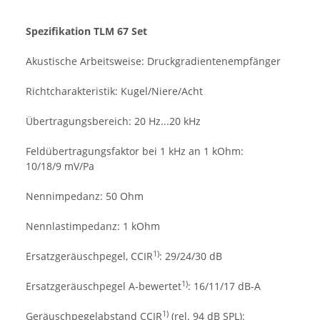
Spezifikation TLM 67 Set
Akustische Arbeitsweise: Druckgradientenempfänger
Richtcharakteristik: Kugel/Niere/Acht
Übertragungsbereich: 20 Hz...20 kHz
Feldübertragungsfaktor bei 1 kHz an 1 kOhm:
10/18/9 mV/Pa
Nennimpedanz: 50 Ohm
Nennlastimpedanz: 1 kOhm
1)
Ersatzgeräuschpegel, CCIR
: 29/24/30 dB
1)
Ersatzgeräuschpegel A-bewertet
: 16/11/17 dB-A
1)
Geräuschpegelabstand CCIR
(rel. 94 dB SPL):