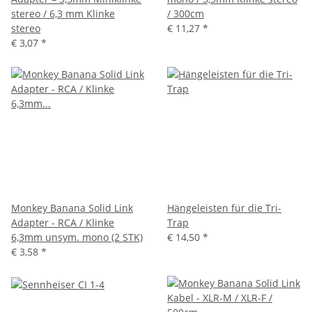
stereo / 6,3 mm Klinke
/ 300cm
stereo
€ 11,27
*
€ 3,07
*
Monkey Banana Solid Link
Hängeleisten für die Tri-
Adapter - RCA / Klinke
Trap
6,3mm unsym. mono (2 STK)
€ 14,50
*
€ 3,58
*