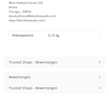
West Hubbard Street 333
Illinois
Chicago, , 60654
david.johnson@blacklionaudio.com
https://blacklionaudio.com/
Produkteigenschaft
Wert
5,10
kg
Artikelgewicht:
Trusted Shops - Bewertungen
Bewertungen
Trusted Shops - Bewertungen