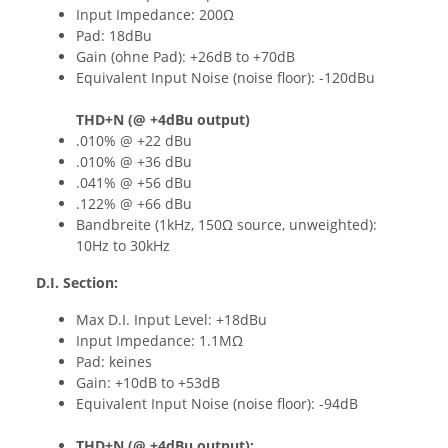
Input Impedance: 200Ω
Pad: 18dBu
Gain (ohne Pad): +26dB to +70dB
Equivalent Input Noise (noise floor): -120dBu
THD+N (@ +4dBu output)
.010% @ +22 dBu
.010% @ +36 dBu
.041% @ +56 dBu
.122% @ +66 dBu
Bandbreite (1kHz, 150Ω source, unweighted):
10Hz to 30kHz
D.I. Section:
Max D.I. Input Level: +18dBu
Input Impedance: 1.1MΩ
Pad: keines
Gain: +10dB to +53dB
Equivalent Input Noise (noise floor): -94dB
THD+N (@ +4dBu output):