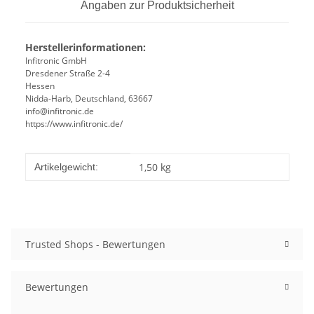
Angaben zur Produktsicherheit
Herstellerinformationen:
Infitronic GmbH
Dresdener Straße 2-4
Hessen
Nidda-Harb, Deutschland, 63667
info@infitronic.de
https://www.infitronic.de/
Produkteigenschaft
Wert
1,50
kg
Artikelgewicht:
Trusted Shops - Bewertungen
Bewertungen