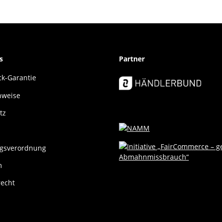
s
Partner
k-Garantie
nweise
tz
gsverordnung
m
recht