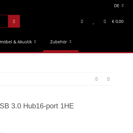
DE
€ 0,00
möbel & Akustik
Zubehör
l USB 3.0 Hub16-port 1HE