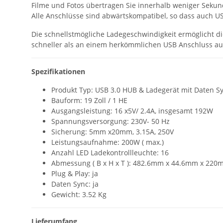
Filme und Fotos übertragen Sie innerhalb weniger Sekund
Alle Anschlüsse sind abwärtskompatibel, so dass auch 
Die schnellstmögliche Ladegeschwindigkeit ermöglicht die
schneller als an einem herkömmlichen USB Anschluss au
Spezifikationen
Produkt Typ: USB 3.0 HUB & Ladegerät mit Daten S
Bauform: 19 Zoll / 1 HE
Ausgangsleistung: 16 x5V/ 2.4A, insgesamt 192W
Spannungsversorgung: 230V- 50 Hz
Sicherung: 5mm x20mm, 3.15A, 250V
Leistungsaufnahme: 200W ( max.)
Anzahl LED Ladekontrollleuchte: 16
Abmessung ( B x H x T ): 482.6mm x 44.6mm x 22
Plug & Play: ja
Daten Sync: ja
Gewicht: 3.52 Kg
Lieferumfang