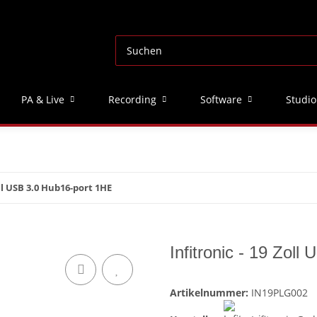
PA & Live
Recording
Software
Studio
oll USB 3.0 Hub16-port 1HE
Infitronic - 19 Zol
Artikelnummer:
IN19PLG002