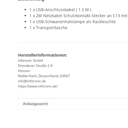
1 x USB-Anschlusskabel ( 1.5 M )
1 x 2M Netzkabel Schutzkontakt-Stecker an C13 mit I
1 x USB-Schwanenhalslampe als Rackleuchte
1 x Transporttasche
Herstellerinformationen:
Infitronic GmbH
Dresdener Straße 2-4
Hessen
Nidda-Harb, Deutschland, 63667
info@infitronic.de
https://www.infitronic.de/
Produkteigenschaft
Wert
Artikelgewicht: