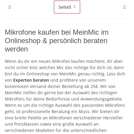
Seite
5
Mikrofone kaufen bei MeinMic im
Onlineshop & persönlich beraten
werden
Wenn du dir ein neues Mikrofon kaufen möchtest, dir aber
nicht sicher bist, welches Mic das richtige für dich ist, dann
bist du im Onlineshop von MeinMic genau richtig. Lass dich
von
Experten beraten
und profitiere von unserem
kostenlosen Versand deiner Bestellung ab 25€. Wir von
MeinMic helfen dir gerne bei der Auswahl des richtigen
Mikrofons für deine Bedürfnisse und Anwendungsgebiete.
Wenn es um die richtige Auswahl des passenden Mikrofons
geht, ist professionelle Beratung ein Muss. Wir
bieten dir
eine breite Palette an Mikrofonen verschiedener Hersteller
und Preisklassen sowie eine große Auswahl an
verschiedenen Modellen für die unterschiedlichen