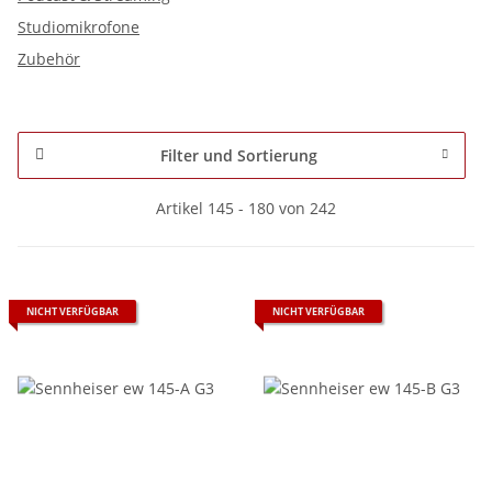
Studiomikrofone
Zubehör
Filter und Sortierung
Artikel 145 - 180 von 242
NICHT VERFÜGBAR
NICHT VERFÜGBAR