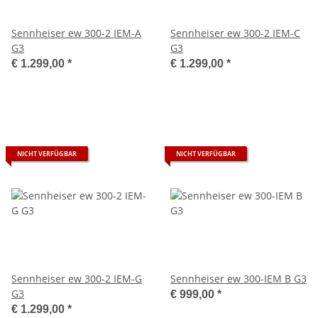
Sennheiser ew 300-2 IEM-A
Sennheiser ew 300-2 IEM-C
G3
G3
€ 1.299,00
*
€ 1.299,00
*
NICHT VERFÜGBAR
NICHT VERFÜGBAR
Sennheiser ew 300-2 IEM-G
Sennheiser ew 300-IEM B G3
G3
€ 999,00
*
€ 1.299,00
*