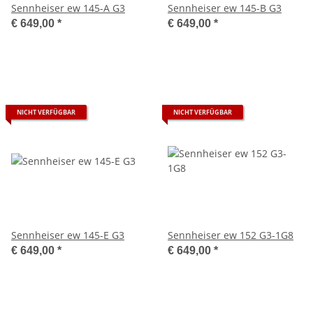
Sennheiser ew 145-A G3
Sennheiser ew 145-B G3
€ 649,00
*
€ 649,00
*
NICHT VERFÜGBAR
NICHT VERFÜGBAR
Sennheiser ew 145-E G3
Sennheiser ew 152 G3-1G8
€ 649,00
*
€ 649,00
*