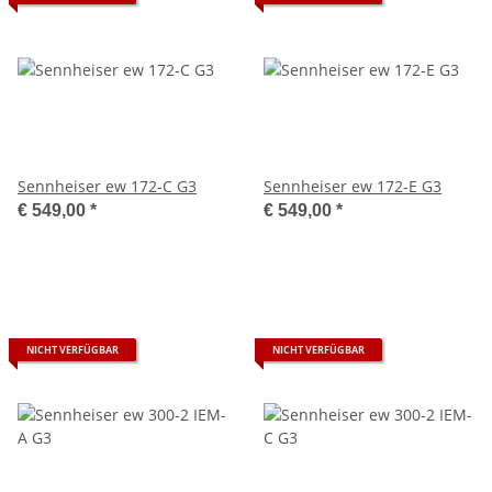
Sennheiser ew 172-C G3
Sennheiser ew 172-E G3
€ 549,00
*
€ 549,00
*
NICHT VERFÜGBAR
NICHT VERFÜGBAR