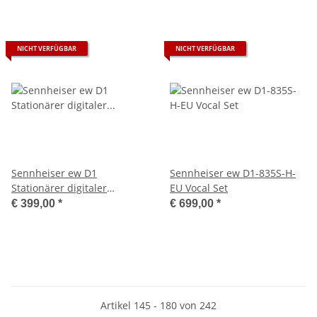
NICHT VERFÜGBAR
NICHT VERFÜGBAR
Sennheiser ew D1
Sennheiser ew D1-835S-H-
Stationärer digitaler
EU Vocal Set
Empfänger 9,5“ 1HE EM D1-
€ 399,00
*
€ 699,00
*
H-EU
Artikel 145 - 180 von 242