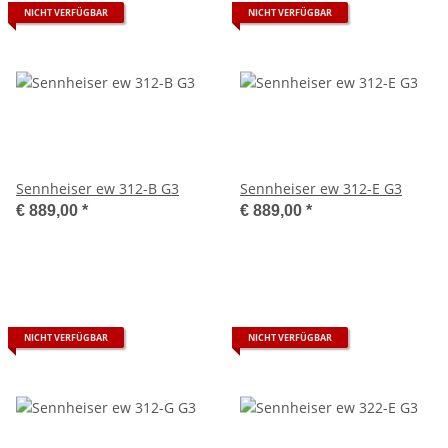
NICHT VERFÜGBAR
NICHT VERFÜGBAR
Sennheiser ew 312-B G3
Sennheiser ew 312-E G3
€ 889,00
*
€ 889,00
*
NICHT VERFÜGBAR
NICHT VERFÜGBAR