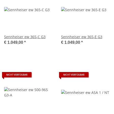
Sennheiser ew 365-C G3
Sennheiser ew 365-E G3
€ 1.049,00
*
€ 1.049,00
*
NICHT VERFÜGBAR
NICHT VERFÜGBAR