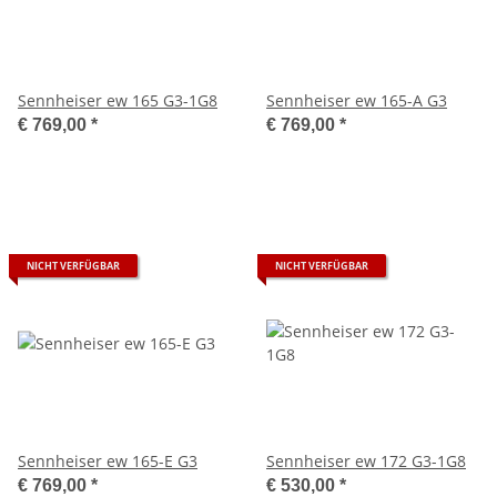
Sennheiser ew 165 G3-1G8
Sennheiser ew 165-A G3
€ 769,00
*
€ 769,00
*
NICHT VERFÜGBAR
NICHT VERFÜGBAR
Sennheiser ew 165-E G3
Sennheiser ew 172 G3-1G8
€ 769,00
*
€ 530,00
*