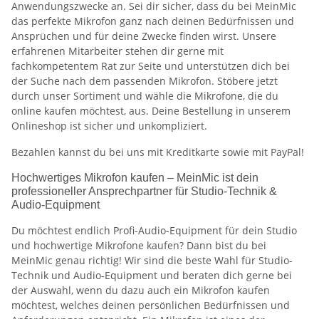
Anwendungszwecke an. Sei dir sicher, dass du bei MeinMic
das perfekte Mikrofon ganz nach deinen Bedürfnissen und
Ansprüchen und für deine Zwecke finden wirst. Unsere
erfahrenen Mitarbeiter stehen dir gerne mit
fachkompetentem Rat zur Seite und unterstützen dich bei
der Suche nach dem passenden Mikrofon. Stöbere jetzt
durch unser Sortiment und wähle die Mikrofone, die du
online kaufen möchtest, aus. Deine Bestellung in unserem
Onlineshop ist sicher und unkompliziert.
Bezahlen kannst du bei uns mit Kreditkarte sowie mit PayPal!
Hochwertiges Mikrofon kaufen – MeinMic ist dein
professioneller Ansprechpartner für Studio-Technik &
Audio-Equipment
Du möchtest endlich Profi-Audio-Equipment für dein Studio
und hochwertige Mikrofone kaufen? Dann bist du bei
MeinMic genau richtig! Wir sind die beste Wahl für Studio-
Technik und Audio-Equipment und beraten dich gerne bei
der Auswahl, wenn du dazu auch ein Mikrofon kaufen
möchtest, welches deinen persönlichen Bedürfnissen und