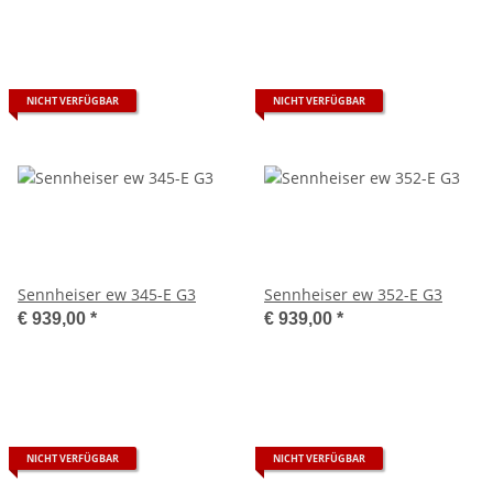
NICHT VERFÜGBAR
NICHT VERFÜGBAR
Sennheiser ew 345-E G3
Sennheiser ew 352-E G3
€ 939,00
*
€ 939,00
*
NICHT VERFÜGBAR
NICHT VERFÜGBAR