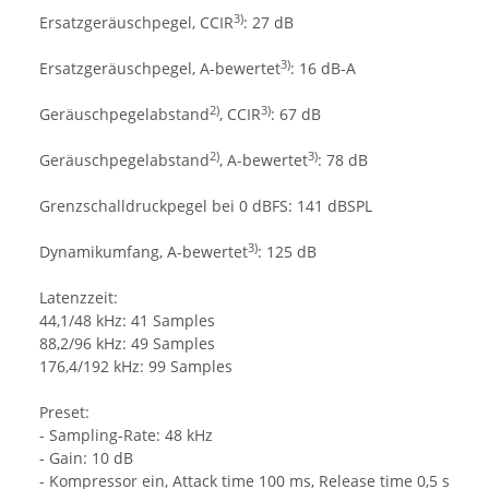
3)
Ersatzgeräuschpegel, CCIR
: 27 dB
3)
Ersatzgeräuschpegel, A-bewertet
: 16 dB-A
2)
3)
Geräuschpegelabstand
, CCIR
: 67 dB
2)
3)
Geräuschpegelabstand
, A-bewertet
: 78 dB
Grenzschalldruckpegel bei 0 dBFS: 141 dBSPL
3)
Dynamikumfang, A-bewertet
: 125 dB
Latenzzeit:
44,1/48 kHz: 41 Samples
88,2/96 kHz: 49 Samples
176,4/192 kHz: 99 Samples
Preset:
- Sampling-Rate: 48 kHz
- Gain: 10 dB
- Kompressor ein, Attack time 100 ms, Release time 0,5 s