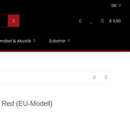
DE
€ 0,00
möbel & Akustik
Zubehör
 Red (EU-Modell)