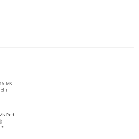
-Ms Red
)
0
*