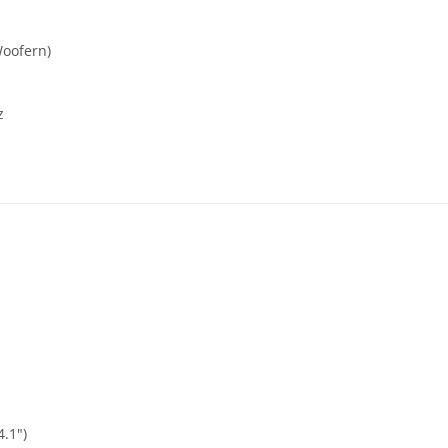
Woofern)
z
.1″)