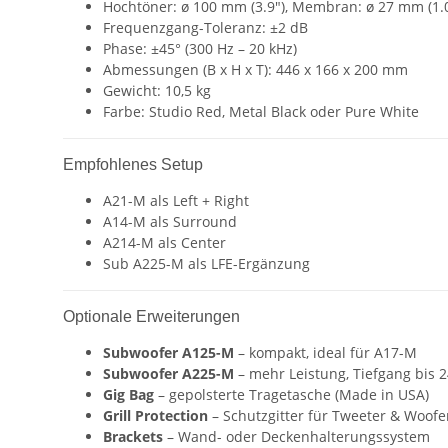
Hochtöner: ø 100 mm (3.9″), Membran: ø 27 mm (1.
Frequenzgang-Toleranz: ±2 dB
Phase: ±45° (300 Hz – 20 kHz)
Abmessungen (B x H x T): 446 x 166 x 200 mm
Gewicht: 10,5 kg
Farbe: Studio Red, Metal Black oder Pure White
Empfohlenes Setup
A21-M als Left + Right
A14-M als Surround
A214-M als Center
Sub A225-M als LFE-Ergänzung
Optionale Erweiterungen
Subwoofer A125-M
– kompakt, ideal für A17-M
Subwoofer A225-M
– mehr Leistung, Tiefgang bis 
Gig Bag
– gepolsterte Tragetasche (Made in USA)
Grill Protection
– Schutzgitter für Tweeter & Woofe
Brackets
– Wand- oder Deckenhalterungssystem