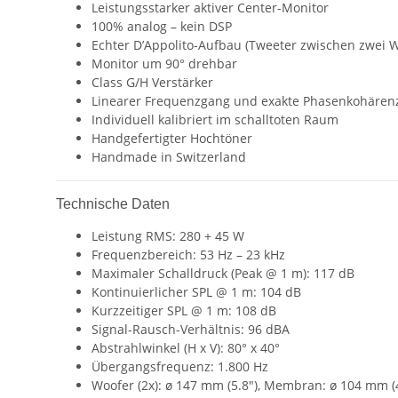
Leistungsstarker aktiver Center-Monitor
100% analog – kein DSP
Echter D’Appolito-Aufbau (Tweeter zwischen zwei 
Monitor um 90° drehbar
Class G/H Verstärker
Linearer Frequenzgang und exakte Phasenkohären
Individuell kalibriert im schalltoten Raum
Handgefertigter Hochtöner
Handmade in Switzerland
Technische Daten
Leistung RMS: 280 + 45 W
Frequenzbereich: 53 Hz – 23 kHz
Maximaler Schalldruck (Peak @ 1 m): 117 dB
Kontinuierlicher SPL @ 1 m: 104 dB
Kurzzeitiger SPL @ 1 m: 108 dB
Signal-Rausch-Verhältnis: 96 dBA
Abstrahlwinkel (H x V): 80° x 40°
Übergangsfrequenz: 1.800 Hz
Woofer (2x): ø 147 mm (5.8″), Membran: ø 104 mm (4