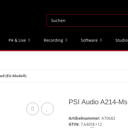
PA & Live
Recording
Software
Studio
ed (EU-Modell)
PSI Audio A214-Ms
Artikelnummer:
A70682
GTIN:
7,6405E+12