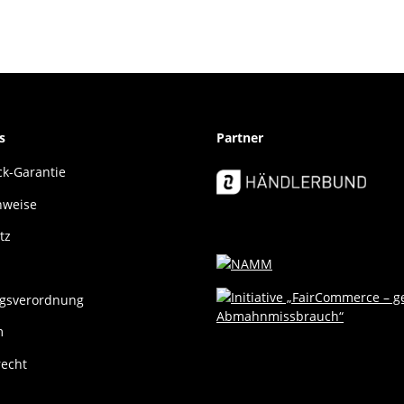
s
Partner
k-Garantie
nweise
tz
gsverordnung
m
recht