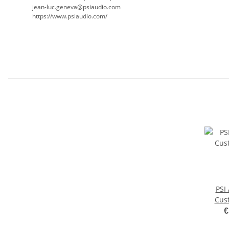
jean-luc.geneva@psiaudio.com
https://www.psiaudio.com/
PSI
Cust
€