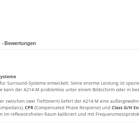
 - Bewertungen
-Systeme
für Surround-Systeme entwickelt. Seine enorme Leistung ist spezie
e kann der A214-M problemlos unter einem Bildschirm oder in b
er zwischen zwei Tieftönern) liefert der A214-M eine außergewöhn
simpedanz),
CPR
(Compensated Phase Response) und
Class G/H E
n im reflexionsfreien Raum kalibriert und mit Frequenzmessprotoko