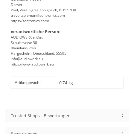
Dorset
Pool, Vereinigtes Königreich, BH17 7DR
trevor.coleman@sontronics.com
https://sontronics.com/
verantwortliche Person:
AUDIOWERK e.Kfm.
Schulstrasse 30
Rheinland-Pfalz
Hargesheim, Deutschland, 55595
info@audiowerk.eu
https://www.audiowerk.eu
Produkteigenschaft
Wert
0,74
kg
Artikelgewicht:
Trusted Shops - Bewertungen
Bewertungen