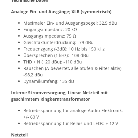
Technische Daten
Analoge Ein- und Ausgänge; XLR (symmetrisch)
Maximaler Ein- und Ausgangspegel: 32,5 dBu
Eingangsimpedanz: 20 kΩ
Ausgangsimpedanz: 75 Ω
Gleichtaktunterdrückung: -79 dBu
Frequenzgang (-3dB): 10 Hz bis 150 kHz
Übersprechen (1 kHz): -108 dBu
THD + N (+20 dBu): -110 dBu
Rauschen (A-bewertet, alle Stufen & Filter aktiv):
-98,2 dBu
Dynamikumfang: 135 dB
Interne Stromversorgung; Linear-Netzteil mit
geschirmtem Ringkerntransformator
Betriebsspannung für analoge Audio-Elektronik:
+/- 60 V
Betriebsspannung für Relais und LEDs: + 12 V
Netzteil