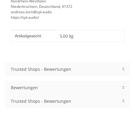
Nordrhein-Westfalen
Niederkrüchten, Deutschland, 41372
andreas.koch@spl.audio
https://spl.audio/
Produkteigenschaft
Wert
5,00
kg
Artikelgewicht:
Trusted Shops - Bewertungen
Bewertungen
Trusted Shops - Bewertungen