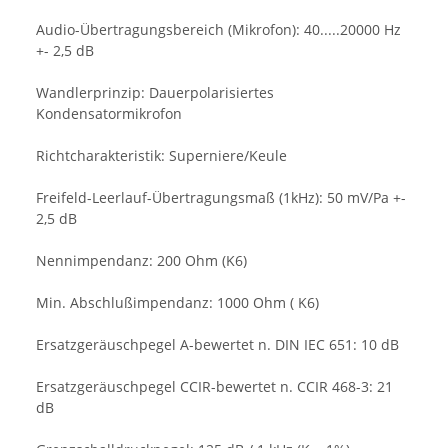
Audio-Übertragungsbereich (Mikrofon):
40.....20000 Hz
+- 2,5 dB
Wandlerprinzip:
Dauerpolarisiertes
Kondensatormikrofon
Richtcharakteristik:
Superniere/Keule
Freifeld-Leerlauf-Übertragungsmaß (1kHz):
50 mV/Pa +-
2,5 dB
Nennimpendanz:
200 Ohm (K6)
Min. Abschlußimpendanz:
1000 Ohm ( K6)
Ersatzgeräuschpegel A-bewertet n. DIN IEC 651:
10 dB
Ersatzgeräuschpegel CCIR-bewertet n. CCIR 468-3:
21
dB