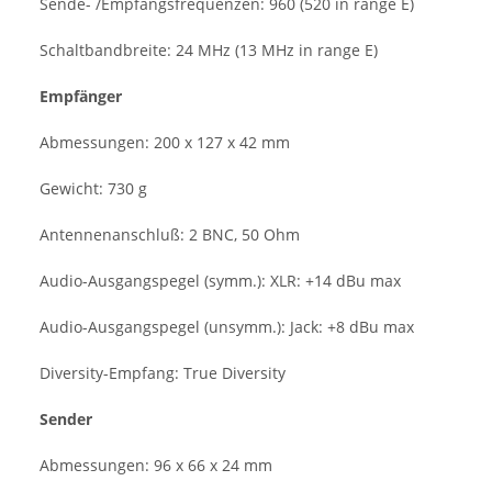
Sende- /Empfangsfrequenzen:
960 (520 in range E)
Schaltbandbreite:
24 MHz (13 MHz in range E)
Empfänger
Abmessungen:
200 x 127 x 42 mm
Gewicht:
730 g
Antennenanschluß:
2 BNC, 50 Ohm
Audio-Ausgangspegel (symm.):
XLR: +14 dBu max
Audio-Ausgangspegel (unsymm.):
Jack: +8 dBu max
Diversity-Empfang:
True Diversity
Sender
Abmessungen:
96 x 66 x 24 mm