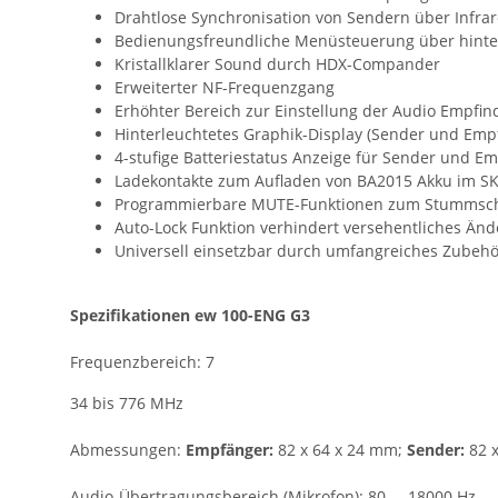
Drahtlose Synchronisation von Sendern über Infrar
Bedienungsfreundliche Menüsteuerung über hinter
Kristallklarer Sound durch HDX-Compander
Erweiterter NF-Frequenzgang
Erhöhter Bereich zur Einstellung der Audio Empfind
Hinterleuchtetes Graphik-Display (Sender und Emp
4-stufige Batteriestatus Anzeige für Sender und E
Ladekontakte zum Aufladen von BA2015 Akku im SK
Programmierbare MUTE-Funktionen zum Stummsch
Auto-Lock Funktion verhindert versehentliches Änd
Universell einsetzbar durch umfangreiches Zubeh
Spezifikationen ew 100-ENG G3
Frequenzbereich: 7
34 bis 776 MHz
Abmessungen:
Empfänger:
82 x 64 x 24 mm;
Sender:
82 x
Audio-Übertragungsbereich (Mikrofon):
80.....18000 Hz