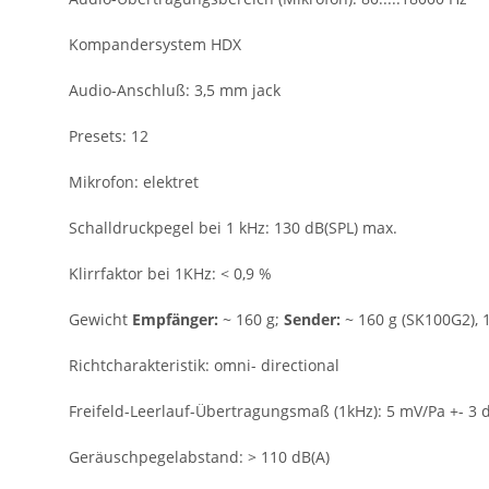
Kompandersystem
HDX
Audio-Anschluß:
3,5 mm jack
Presets:
12
Mikrofon:
elektret
Schalldruckpegel bei 1 kHz:
130 dB(SPL) max.
Klirrfaktor bei 1KHz:
< 0,9 %
Gewicht
Empfänger:
~ 160 g;
Sender:
~ 160 g (SK100G2), 
Richtcharakteristik:
omni- directional
Freifeld-Leerlauf-Übertragungsmaß (1kHz): 5 mV/Pa +- 3 
Geräuschpegelabstand:
> 110 dB(A)