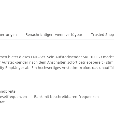
wertungen
Benachrichtigen, wenn verfügbar
Trusted Shop
ahmen bietet dieses ENG-Set. Sein Aufstecksender SKP 100 G3 ma
 Aufstecksender nach dem Anschalten sofort betriebsbereit - sti
ity-Empfänger ab. Ein hochwertiges Ansteckmikrofon, das unauffäl
e
andbreite
resetfrequenzen + 1 Bank mit beschreibbaren Frequenzen
tät