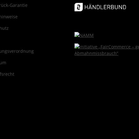
rück-Garantie
hinweise
hutz
ungsverordnung
sum
fsrecht