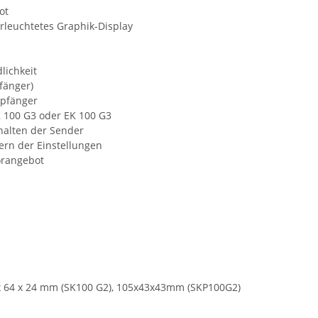
ot
leuchtetes Graphik-Display
lichkeit
fänger)
mpfänger
 100 G3 oder EK 100 G3
alten der Sender
ern der Einstellungen
örangebot
 64 x 24 mm (SK100 G2), 105x43x43mm (SKP100G2)