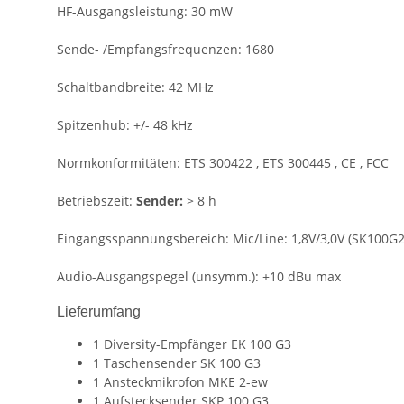
HF-Ausgangsleistung:
30 mW
Sende- /Empfangsfrequenzen:
1680
Schaltbandbreite:
42 MHz
Spitzenhub:
+/- 48 kHz
Normkonformitäten:
ETS 300422 , ETS 300445 , CE , FCC
Betriebszeit:
Sender:
> 8 h
Eingangsspannungsbereich:
Mic/Line: 1,8V/3,0V (SK100G2
Audio-Ausgangspegel (unsymm.):
+10 dBu max
Lieferumfang
1 Diversity-Empfänger EK 100 G3
1 Taschensender SK 100 G3
1 Ansteckmikrofon MKE 2-ew
1 Aufstecksender SKP 100 G3