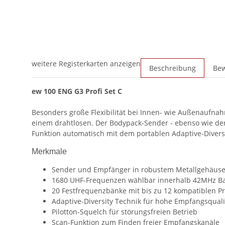
weitere Registerkarten anzeigen
Beschreibung
Be
ew 100 ENG G3 Profi Set C
Besonders große Flexibilität bei Innen- wie Außenaufn
einem drahtlosen. Der Bodypack-Sender - ebenso wie der
Funktion automatisch mit dem portablen Adaptive-Divers
Merkmale
Sender und Empfänger in robustem Metallgehäus
1680 UHF-Frequenzen wählbar innerhalb 42MHz B
20 Festfrequenzbänke mit bis zu 12 kompatiblen P
Adaptive-Diversity Technik für hohe Empfangsquali
Pilotton-Squelch für störungsfreien Betrieb
Scan-Funktion zum Finden freier Empfangskanäle