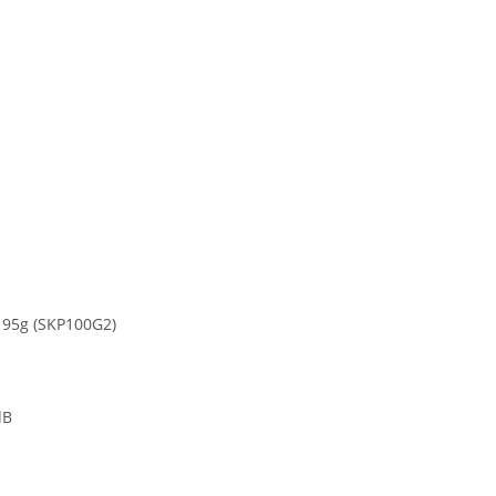
195g (SKP100G2)
dB