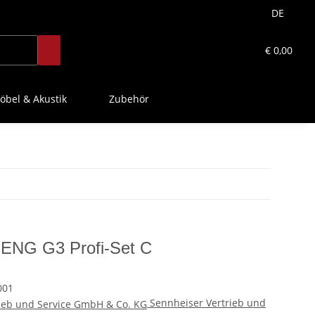
DE
€ 0,00
öbel & Akustik
Zubehör
 ENG G3 Profi-Set C
001
Sennheiser Vertrieb und