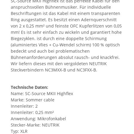
SC-Source MKII Highflex ist das perfekte Kabel für den
anspruchsvollen Bühnenmusiker. Für individuelle
Beschriftungen ist das Kabel mit einem transparenten
Ring ausgestattet. Es besitzt einen Adernquerschnitt
von 2 x 0,25 mm² und feinste OFC Kupferlitzen von 0,05
mm! Es ist sehr einfach zu wickeln und garantiert hohe
Biegezyklen. ist durch eine doppelte Schirmung
(aluminiertes Vlies + Cu-Wendel schirm) 100 % optisch
bedeckt und auch bei problematischen
Bühnenanforderungen absolut rausch- und knackfrei.
Wir liefern dieses mit den vergoldeten NEUTRIK
Steckverbindern NC3MXX-B und NC3FXX-B.
Technische Daten:
Name: SC-Source MKII Highflex
Marke: Sommer cable
Innenleiter: 2
Innenleiter: 0,25 mm²
Anwendung: Mikrofonkabel
Stecker-Marke: NEUTRIK
Typ: XLR