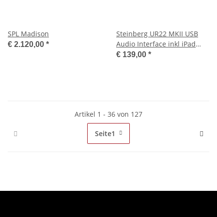
SPL Madison
Steinberg UR22 MKII USB
Audio Interface inkl iPad
€ 2.120,00
*
Support
€ 139,00
*
Artikel 1 - 36 von 127
Seite
1