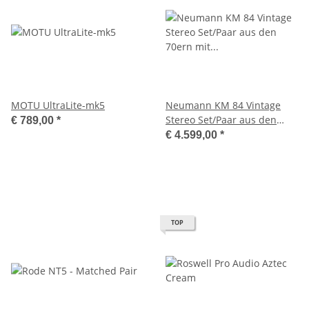
MOTU UltraLite-mk5
Neumann KM 84 Vintage
Stereo Set/Paar aus den
€ 789,00
*
70ern mit Mini-XLR
€ 4.599,00
*
TOP