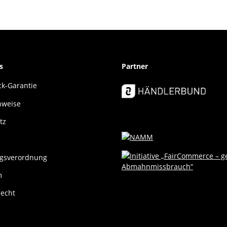
s
Partner
k-Garantie
nweise
tz
gsverordnung
m
recht