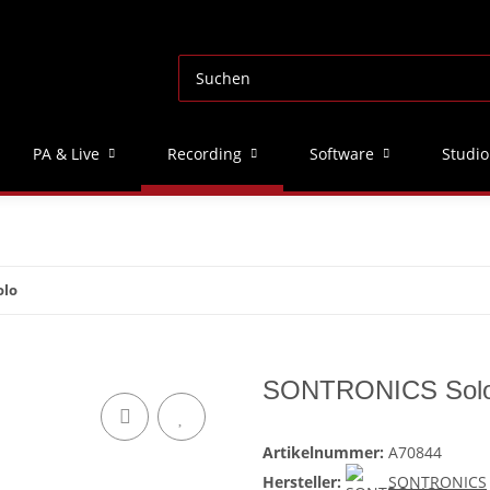
PA & Live
Recording
Software
Studio
olo
SONTRONICS Sol
Artikelnummer:
A70844
Hersteller:
SONTRONICS