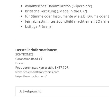
dynamisches Handmikrofon (Superniere)
britische Fertigung („Made in the UK“)
für Stimme oder Instrumente wie z.B. Drums oder E
fein abgestimmtes Soundbild macht einen EQ nahe
kräftige Präsenz
Herstellerinformationen:
SONTRONICS
Coronation Road 14
Dorset
Pool, Vereinigtes Königreich, BH17 7DR
trevor.coleman@sontronics.com
https://sontronics.com/
Produkteigenschaft
Wert
Artikelgewicht: