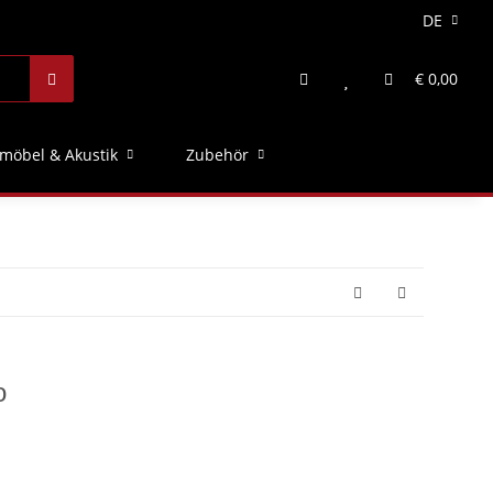
DE
€ 0,00
möbel & Akustik
Zubehör
o