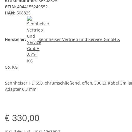
Artikelnummer:
SE508825
GTIN:
4044155249552
HAN:
508825
Hersteller:
Sennheiser Vertrieb und Service GmbH &
Co. KG
Sennheiser HD 650, ohrumschließend, offen, 300 Ω, Kabel 3m lan
Adapter 6,3 mm
€ 330,00
inkl. 19% USt. , inkl.
Versand