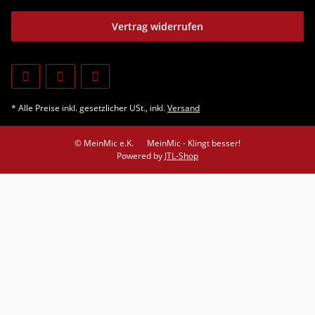
Vertrag widerrufen
* Alle Preise inkl. gesetzlicher USt., inkl.
Versand
© MeinMic e.K.
MeinMic - Klingt besser!
Powered by
JTL-Shop