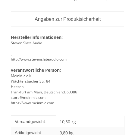
Angaben zur Produktsicherheit
Herstellerinformationen:
Steven Slate Audio
, ,
http://www.stevenslateaudio.com
verantwortliche Person:
MeinMic e.K.
Wächtersbacher Str. 84
Hessen
Frankfurt am Main, Deutschland, 60386
store@meinmic.com
https://www.meinmic.com
Produkteigenschaft
Wert
10,50 kg
Versandgewicht:
9,80
kg
Artikelgewicht: