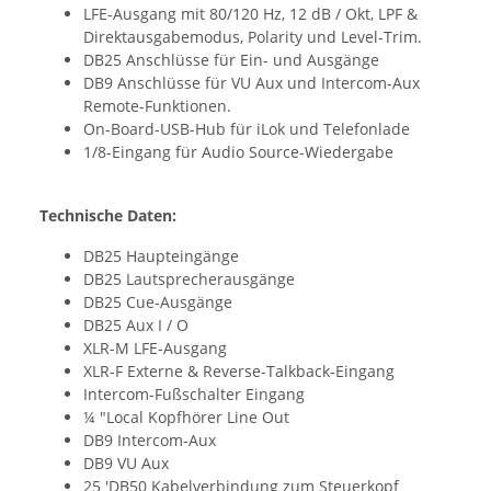
LFE-Ausgang mit 80/120 Hz, 12 dB / Okt, LPF &
Direktausgabemodus, Polarity und Level-Trim.
DB25 Anschlüsse für Ein- und Ausgänge
DB9 Anschlüsse für VU Aux und Intercom-Aux
Remote-Funktionen.
On-Board-USB-Hub für iLok und Telefonlade
1/8-Eingang für Audio Source-Wiedergabe
Technische Daten:
DB25 Haupteingänge
DB25 Lautsprecherausgänge
DB25 Cue-Ausgänge
DB25 Aux I / O
XLR-M LFE-Ausgang
XLR-F Externe & Reverse-Talkback-Eingang
Intercom-Fußschalter Eingang
¼ "Local Kopfhörer Line Out
DB9 Intercom-Aux
DB9 VU Aux
25 'DB50 Kabelverbindung zum Steuerkopf