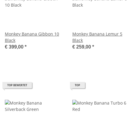
Monkey Banana Gibbon 10
Monkey Banana Lemur 5
Black
Black
€ 399,00
*
€ 259,00
*
TOP BEWERTET
TOP