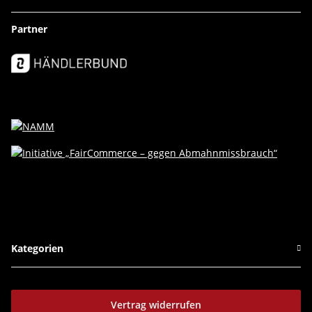
Partner
Kategorien
Vertrag widerrufen