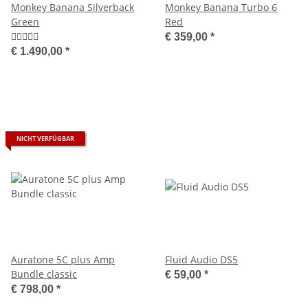
Monkey Banana Silverback
Monkey Banana Turbo 6
Green
Red
€ 359,00
*
€ 1.490,00
*
NICHT VERFÜGBAR
Auratone 5C plus Amp
Fluid Audio DS5
Bundle classic
€ 59,00
*
€ 798,00
*