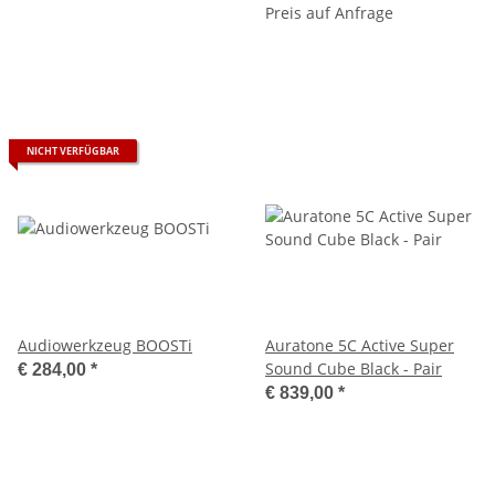
Preis auf Anfrage
NICHT VERFÜGBAR
Audiowerkzeug BOOSTi
Auratone 5C Active Super
Sound Cube Black - Pair
€ 284,00
*
€ 839,00
*