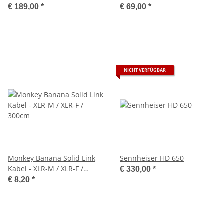
€ 189,00
*
€ 69,00
*
NICHT VERFÜGBAR
Monkey Banana Solid Link
Sennheiser HD 650
Kabel - XLR-M / XLR-F /
€ 330,00
*
300cm
€ 8,20
*