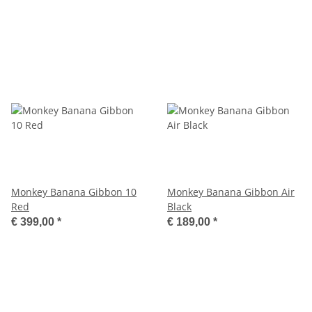
Monkey Banana Gibbon 10
Monkey Banana Gibbon Air
Red
Black
€ 399,00
*
€ 189,00
*