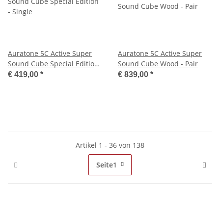
Auratone 5C Active Super
Auratone 5C Active Super
Sound Cube Special Edition
Sound Cube Wood - Pair
- Single
€ 419,00
*
€ 839,00
*
Artikel 1 - 36 von 138
Seite
1