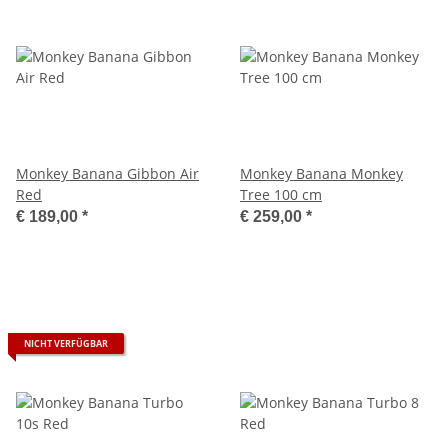
Monkey Banana Gibbon Air
Monkey Banana Monkey
Red
Tree 100 cm
€ 189,00
*
€ 259,00
*
NICHT VERFÜGBAR