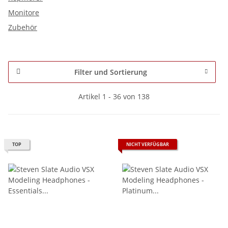
Monitore
Zubehör
Filter und Sortierung
Artikel 1 - 36 von 138
TOP
NICHT VERFÜGBAR