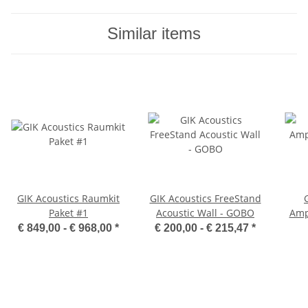
Similar items
GIK Acoustics Raumkit
GIK Acoustics FreeStand
Paket #1
Acoustic Wall - GOBO
Amp
Di
€ 849,00 -
€ 968,00
*
€ 200,00 -
€ 215,47
*