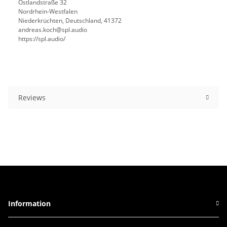
Ostlandstraße 32
Nordrhein-Westfalen
Niederkrüchten, Deutschland, 41372
andreas.koch@spl.audio
https://spl.audio/
Reviews
Information