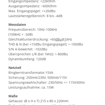
Eingangsimpedanz: =22kOhm
Ausgangsimpedanz: <600Ohm
Max. Eingangspegel: >+20dBu
Lautstärkeregelbereich: 8 bis -4dB
Messdaten
Frequenzbereich: 10Hz-100kHz
(100kHz = -3dB)
Gleichtaktunterdrückung: >60
dBu@1
kHz
THD & N (bei +15dBu Eingangspegel): >-100dBu
S/N A-bewertet: -102dBu
Übersprechen L/R (bei 1kHz): >-80dBu
Dynamikumfang: 120dB
Netzteil
Ringkerntransformator:15VA
Sicherung: 250mA/230V, 500mA/115V
Spannungswahlschalter: 230/50Hz <> 115V/60Hz
Leistungsaufnahme: ca. 15W
Maße
Gehäuse: (B x H x T) 215 x 80 x 220mm