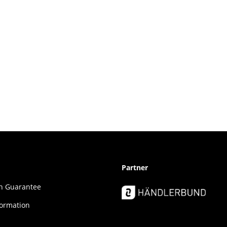
Partner
ion Guar­an­tee
formation