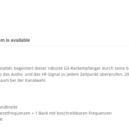
em is available
tattet, begeistert dieser robuste G3-Rackempfänger durch seine 
-up das Audio- und das HF-Signal zu jedem Zeitpunkt überprüfen. 
raum bei der Kanalwahl.
andbreite
resetfrequenzen + 1 Bank mit beschreibbaren Frequenzen
ät