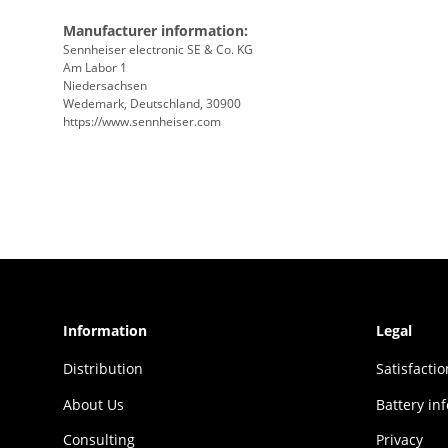
Manufacturer information:
Sennheiser electronic SE & Co. KG
Am Labor 1
Niedersachsen
Wedemark, Deutschland, 30900
https://www.sennheiser.com
Information
Legal
Distribution
Sat­is­fac­t
About Us
Battery in
Consulting
Privacy