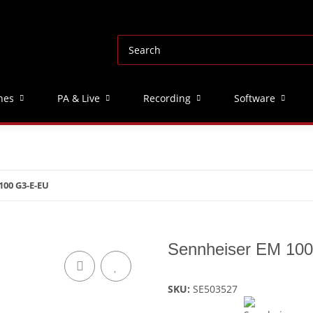
nes
PA & Live
Recording
Software
100 G3-E-EU
Sennheiser EM 10
SKU:
SE503527