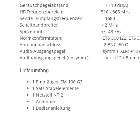
Geräuschpegelabstand: > 110 dB(A)
HF-Frequenzbereich: 516 - 865 MHz
Sende- /Empfangsfrequenzen: 1680
Schaltbandbreite: 42 MHz
Spitzenhub: +/- 48 kHz
Normkonformitäten: ETS 300422, ETS 3004
Antennenanschluss: 2 BNC, 50 O
Audio-Ausgangspegel: (symm.) XLR: +18 
Audio-Ausgangspegel (unsymm.): Jack: +12 dBu ma
Lieferumfang
1 Empfänger EM 100 G3
1 Satz Stapelelemente
1 Netzteil NT 2
2 Antennen
1 Bedienanleitung