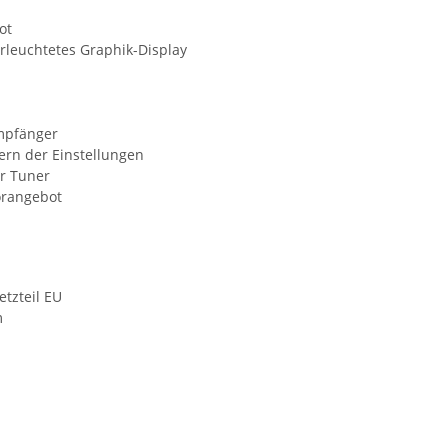
ot
leuchtetes Graphik-Display
Empfänger
ern der Einstellungen
ar Tuner
örangebot
teil EU
m