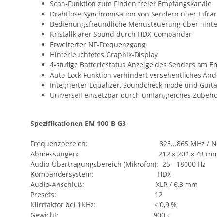
Scan-Funktion zum Finden freier Empfangskanäle
Drahtlose Synchronisation von Sendern über Infrar
Bedienungsfreundliche Menüsteuerung über hinter
Kristallklarer Sound durch HDX-Compander
Erweiterter NF-Frequenzgang
Hinterleuchtetes Graphik-Display
4-stufige Batteriestatus Anzeige des Senders am 
Auto-Lock Funktion verhindert versehentliches Änd
Integrierter Equalizer, Soundcheck mode und Guit
Universell einsetzbar durch umfangreiches Zubeh
Spezifikationen EM 100-B G3
Frequenzbereich: 823...865 MHz / Netz
Abmessungen: 212 x 202 x 43 m
Audio-Übertragungsbereich (Mikrofon): 25 - 18000 Hz
Kompandersystem: HDX
Audio-Anschluß: XLR / 6,3 mm
Presets: 12
Klirrfaktor bei 1KHz: < 0,9 %
Gewicht: 900 g