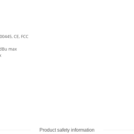
45, CE, FCC
dBu max
x
Product safety information