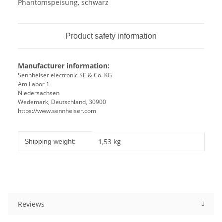
Phantomspeisung, schwarz
Product safety information
Manufacturer information:
Sennheiser electronic SE & Co. KG
Am Labor 1
Niedersachsen
Wedemark, Deutschland, 30900
https://www.sennheiser.com
Item information
Value
1,53 kg
Shipping weight:
Reviews