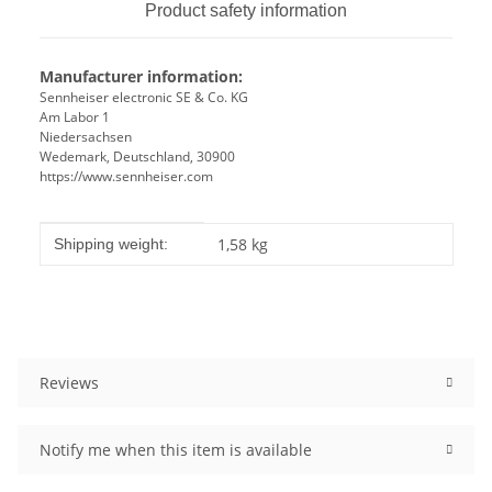
Product safety information
Manufacturer information:
Sennheiser electronic SE & Co. KG
Am Labor 1
Niedersachsen
Wedemark, Deutschland, 30900
https://www.sennheiser.com
Item information
Value
1,58 kg
Shipping weight:
Reviews
Notify me when this item is available