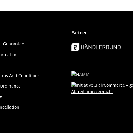
Partner
ion Guar­an­tee
formation
erms And Conditions
 Ordinance
ce
ncellation