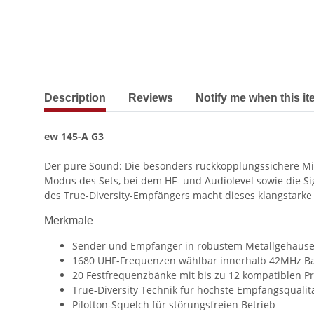
show more tabs
Description
Reviews
Notify me when this it
ew 145-A G3
Der pure Sound: Die besonders rückkopplungssichere Mi
Modus des Sets, bei dem HF- und Audiolevel sowie die Si
des True-Diversity-Empfängers macht dieses klangstarke 
Merkmale
Sender und Empfänger in robustem Metallgehäus
1680 UHF-Frequenzen wählbar innerhalb 42MHz B
20 Festfrequenzbänke mit bis zu 12 kompatiblen P
True-Diversity Technik für höchste Empfangsqualit
Pilotton-Squelch für störungsfreien Betrieb