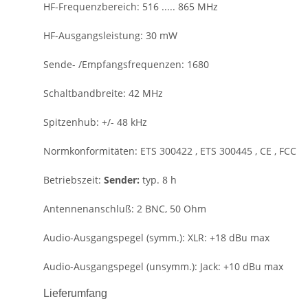
HF-Frequenzbereich:
516 ..... 865 MHz
HF-Ausgangsleistung:
30 mW
Sende- /Empfangsfrequenzen:
1680
Schaltbandbreite:
42 MHz
Spitzenhub:
+/- 48 kHz
Normkonformitäten:
ETS 300422 , ETS 300445 , CE , FCC
Betriebszeit:
Sender:
typ. 8 h
Antennenanschluß:
2 BNC, 50 Ohm
Audio-Ausgangspegel (symm.):
XLR: +18 dBu max
Audio-Ausgangspegel (unsymm.):
Jack: +10 dBu max
Lieferumfang