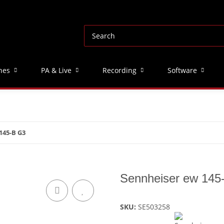
nes
PA & Live
Recording
Software
145-B G3
Sennheiser ew 145
SKU:
SE503258