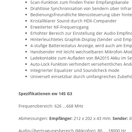
Scan-Funktion zum Finden freier Empfangskanäle
Drahtlose Synchronisation von Sendern über Infrar
Bedienungsfreundliche Menüsteuerung über hinter
Kristallklarer Sound durch HDX-Compander
Erweiterter NF-Frequenzgang
Erhöhter Bereich zur Einstellung der Audio Empfind
Hinterleuchtetes Graphik-Display (Sender und Emp
4-stufige Batteriestatus Anzeige, wird auch am Em
Handsender mit leicht wechselbaren Mikrofon-Modu
Ladekontakte zum Aufladen von BA2015 Akku im S
Auto-Lock Funktion verhindert versehentliches Änd
Integrierter Equalizer und Soundcheck mode
Universell einsetzbar durch umfangreiches Zubeh
Spezifikationen ew 145 G3
Frequenzbereich: 626 ...668 MHz
Abmessungen:
Empfänger:
212 x 202 x 43 mm;
Sender:
d
Audio-Übertragungsbereich (Mikrofon):
80.....18000 Hz