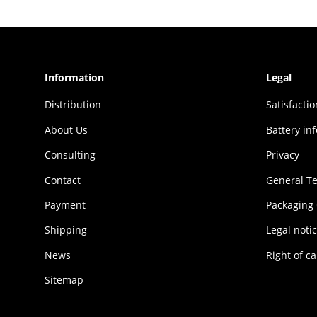
Information
Legal
Distribution
Sat­is­fac­t
About Us
Battery in
Consulting
Privacy
Contact
General T
Payment
Packaging
Shipping
Legal noti
News
Right of ca
Sitemap