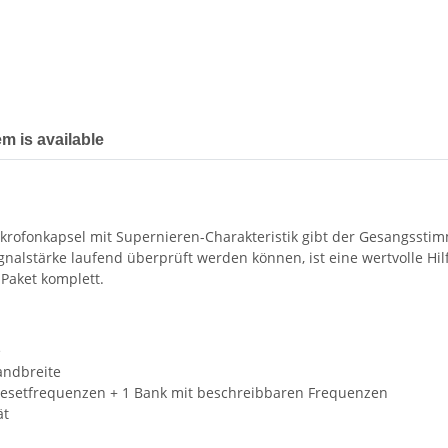
em is available
krofonkapsel mit Supernieren-Charakteristik gibt der Gesangss
gnalstärke laufend überprüft werden können, ist eine wertvolle Hil
Paket komplett.
e
andbreite
resetfrequenzen + 1 Bank mit beschreibbaren Frequenzen
ät