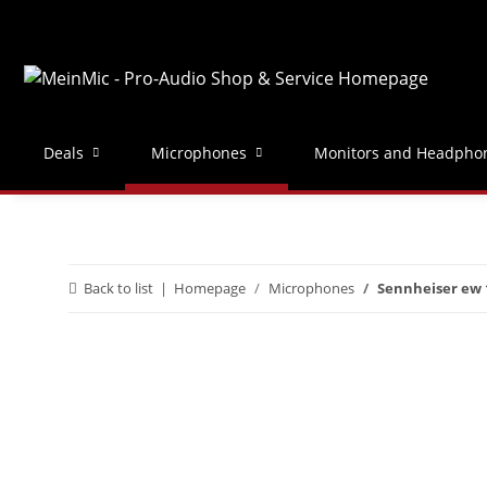
Deals
Microphones
Monitors and Headpho
Back to list
Homepage
Microphones
Sennheiser ew 