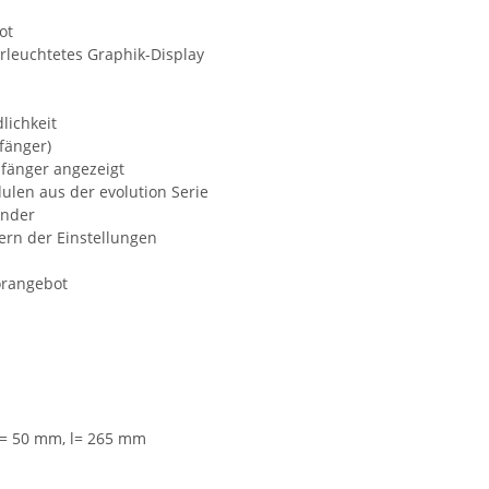
ot
leuchtetes Graphik-Display
lichkeit
fänger)
pfänger angezeigt
len aus der evolution Serie
ender
ern der Einstellungen
örangebot
= 50 mm, l= 265 mm