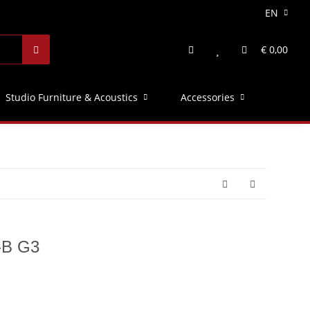
EN
€ 0,00
Studio Furniture & Acoustics
Accessories
-B G3