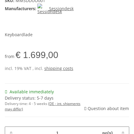
SKU:
MMSDDUO001
Manufacturers:
Sessiondesk
Keyboardlade
€ 1.699,00
from
incl. 19% VAT , incl.
shipping costs
Available immediately
Delivery status: 5-7 days
Delivery time:
4 - 5 weeks
(DE - int. shipments
Question about item
may differ)
pc(s)