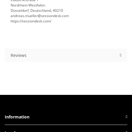
Nordrhein-Westfalen
Düsseldorf, Deutschland, 40210
andreas.mueller@sessiondesk.com
https://sessiondesk.com/
Reviews
Information