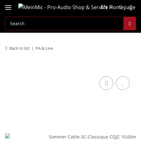
EN
Back to list
PA & Live