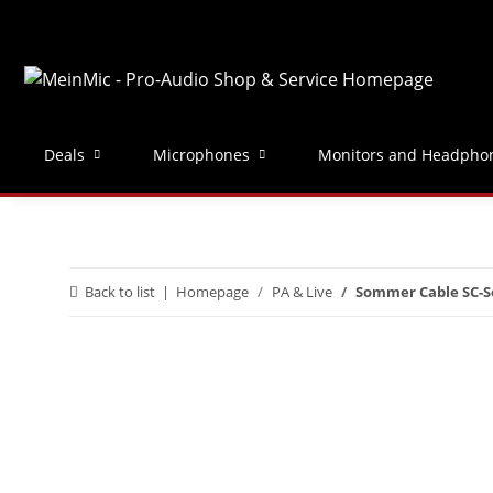
Deals
Microphones
Monitors and Headpho
Back to list
Homepage
PA & Live
Sommer Cable SC-S