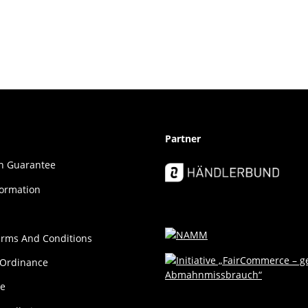
Partner
ion Guar­an­tee
formation
erms And Conditions
 Ordinance
ce