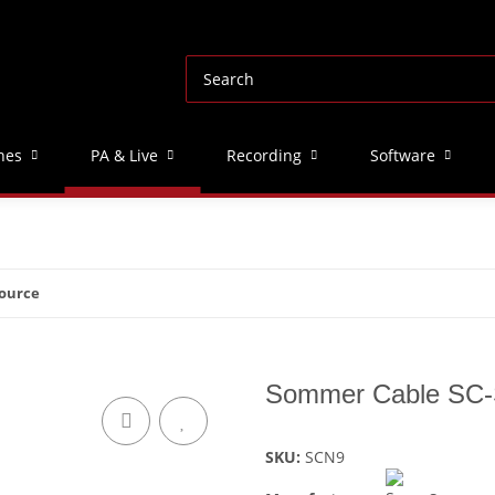
nes
PA & Live
Recording
Software
ource
Sommer Cable SC-
SKU:
SCN9