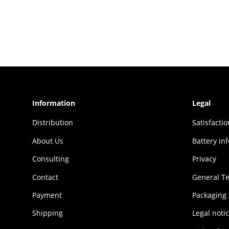
Information
Legal
Distribution
Sat­is­fac­t
About Us
Battery in
Consulting
Privacy
Contact
General T
Payment
Packaging
Shipping
Legal noti