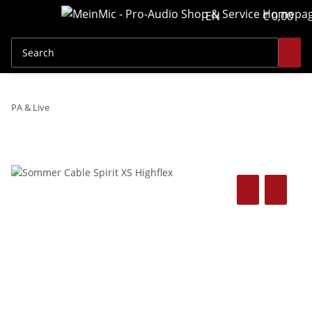
EN
€ 0,00
PA & Live