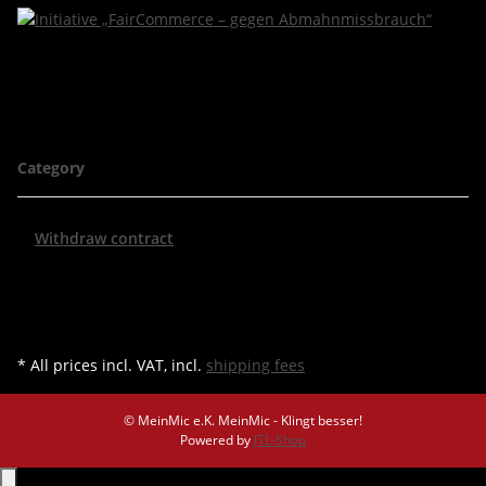
Category
Withdraw contract
* All prices incl. VAT, incl.
shipping fees
© MeinMic e.K.
MeinMic - Klingt besser!
Powered by
JTL-Shop