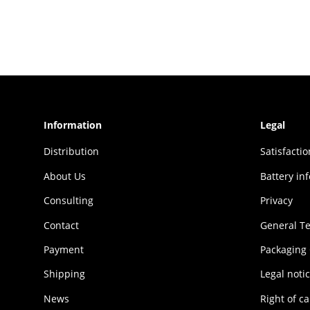
Information
Legal
Distribution
Sat­is­fac­t
About Us
Battery in
Consulting
Privacy
Contact
General T
Payment
Packaging
Shipping
Legal noti
News
Right of ca