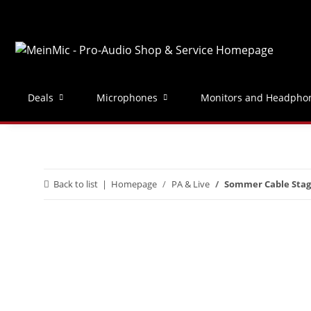
Deals
Microphones
Monitors and Headpho
Back to list
Homepage
PA & Live
Sommer Cable Stag