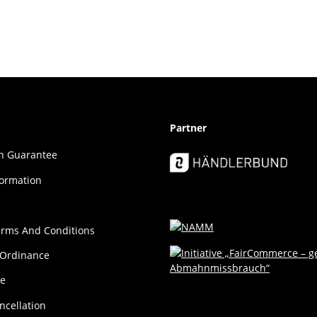
Partner
ion Guar­an­tee
formation
erms And Conditions
 Ordinance
ce
ncellation