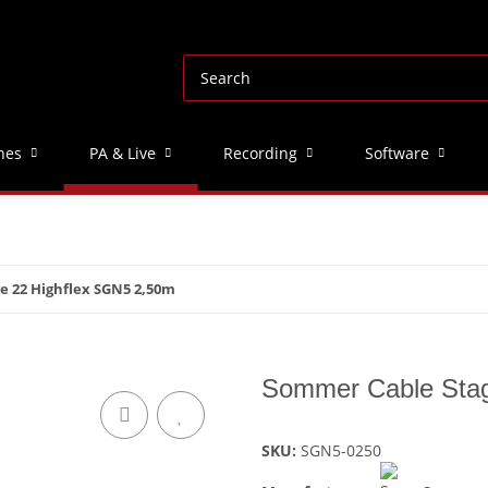
nes
PA & Live
Recording
Software
e 22 Highflex SGN5 2,50m
Sommer Cable Stag
SKU:
SGN5-0250