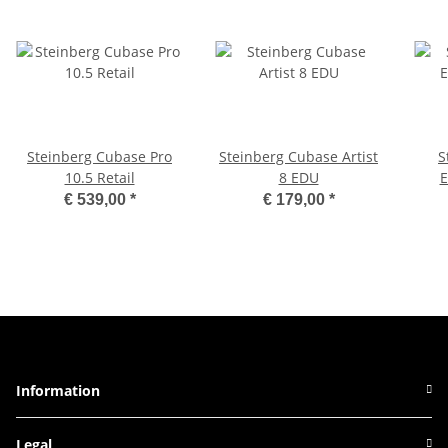
Steinberg Cubase Pro
Steinberg Cubase Artist
S
10.5 Retail
8 EDU
E
€ 539,00
*
€ 179,00
*
Information
Legal