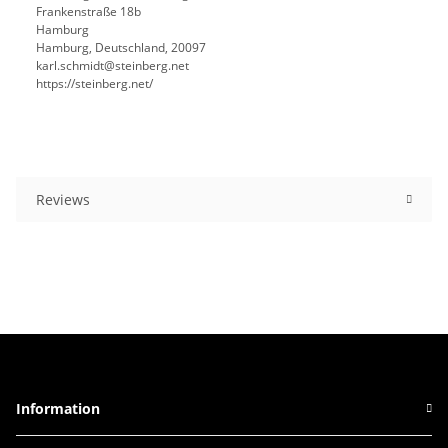
Frankenstraße 18b
Hamburg
Hamburg, Deutschland, 20097
karl.schmidt@steinberg.net
https://steinberg.net/
Reviews
Information