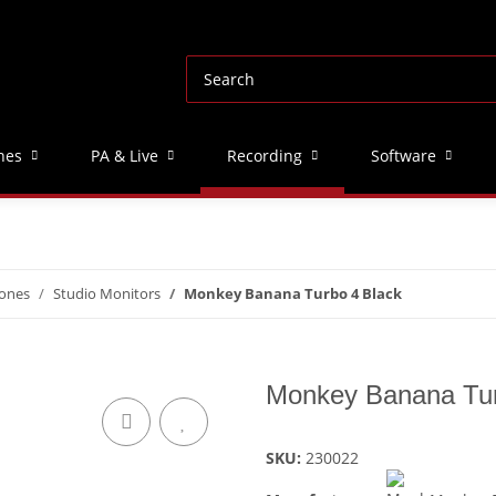
nes
PA & Live
Recording
Software
ones
Studio Monitors
Monkey Banana Turbo 4 Black
Monkey Banana Tur
SKU:
230022