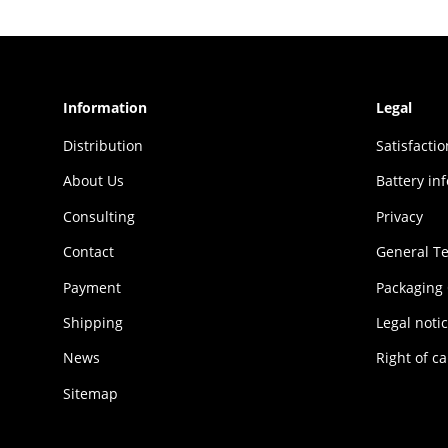
Information
Legal
Distribution
Sat­is­fac­t
About Us
Battery in
Consulting
Privacy
Contact
General T
Payment
Packaging
Shipping
Legal noti
News
Right of ca
Sitemap