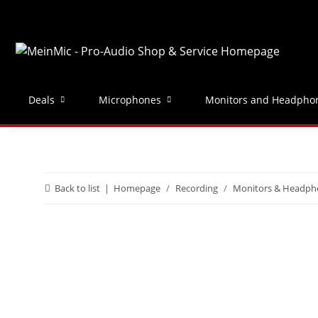
Deals
Microphones
Monitors and Headpho
Back to list
Homepage
Recording
Monitors & Headph