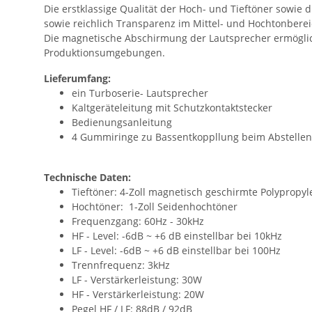
Die erstklassige Qualität der Hoch- und Tieftöner sowie 
sowie reichlich Transparenz im Mittel- und Hochtonberei
Die magnetische Abschirmung der Lautsprecher ermöglich
Produktionsumgebungen.
Lieferumfang:
ein Turboserie- Lautsprecher
Kaltgeräteleitung mit Schutzkontaktstecker
Bedienungsanleitung
4 Gummiringe zu Bassentkoppllung beim Abstellen
Technische Daten:
Tieftöner: 4-Zoll magnetisch geschirmte Polyprop
Hochtöner: 1-Zoll Seidenhochtöner
Frequenzgang: 60Hz - 30kHz
HF - Level: -6dB ~ +6 dB einstellbar bei 10kHz
LF - Level: -6dB ~ +6 dB einstellbar bei 100Hz
Trennfrequenz: 3kHz
LF - Verstärkerleistung: 30W
HF - Verstärkerleistung: 20W
Pegel HF / LF: 88dB / 92dB