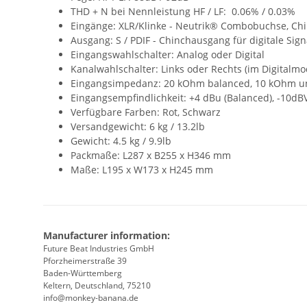
THD + N bei Nennleistung HF / LF: 0.06% / 0.03%
Eingänge: XLR/Klinke - Neutrik® Combobuchse, Chin
Ausgang: S / PDIF - Chinchausgang für digitale Sign
Eingangswahlschalter: Analog oder Digital
Kanalwahlschalter: Links oder Rechts (im Digitalmo
Eingangsimpedanz: 20 kOhm balanced, 10 kOhm u
Eingangsempfindlichkeit: +4 dBu (Balanced), -10dB
Verfügbare Farben: Rot, Schwarz
Versandgewicht: 6 kg / 13.2lb
Gewicht: 4.5 kg / 9.9lb
Packmaße: L287 x B255 x H346 mm
Maße: L195 x W173 x H245 mm
Manufacturer information:
Future Beat Industries GmbH
Pforzheimerstraße 39
Baden-Württemberg
Keltern, Deutschland, 75210
info@monkey-banana.de