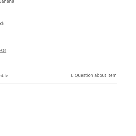
Banana
ck
osts
Question about item
lable