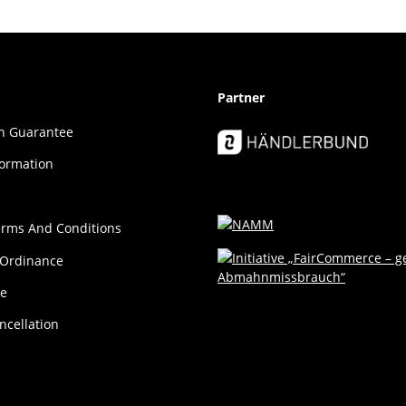
Partner
ion Guar­an­tee
formation
erms And Conditions
 Ordinance
ce
ncellation