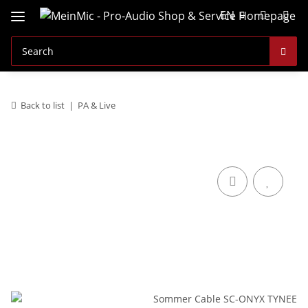
EN
Back to list
PA & Live